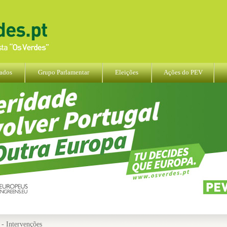
ados
Grupo Parlamentar
Eleições
Ações do PEV
- Intervenções