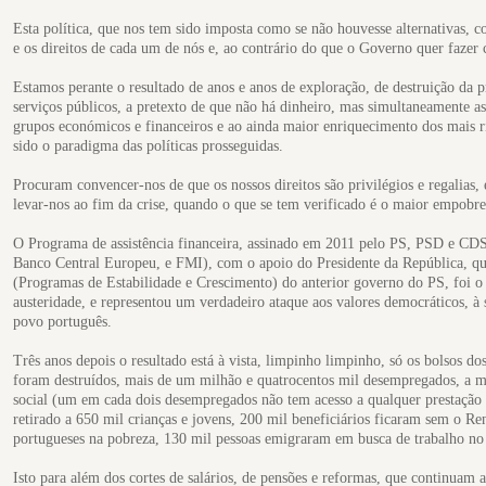
Esta política, que nos tem sido imposta como se não houvesse alternativas, 
e os direitos de cada um de nós e, ao contrário do que o Governo quer fazer cr
Estamos perante o resultado de anos e anos de exploração, de destruição da p
serviços públicos, a pretexto de que não há dinheiro, mas simultaneamente as
grupos económicos e financeiros e ao ainda maior enriquecimento dos mais ri
sido o paradigma das políticas prosseguidas.
Procuram convencer-nos de que os nossos direitos são privilégios e regalias,
levar-nos ao fim da crise, quando o que se tem verificado é o maior empobre
O Programa de assistência financeira, assinado em 2011 pelo PS, PSD e CD
Banco Central Europeu, e FMI), com o apoio do Presidente da República, qu
(Programas de Estabilidade e Crescimento) do anterior governo do PS, foi 
austeridade, e representou um verdadeiro ataque aos valores democráticos, à 
povo português.
Três anos depois o resultado está à vista, limpinho limpinho, só os bolsos do
foram destruídos, mais de um milhão e quatrocentos mil desempregados, a ma
social (um em cada dois desempregados não tem acesso a qualquer prestação 
retirado a 650 mil crianças e jovens, 200 mil beneficiários ficaram sem o R
portugueses na pobreza, 130 mil pessoas emigraram em busca de trabalho no
Isto para além dos cortes de salários, de pensões e reformas, que continuam 