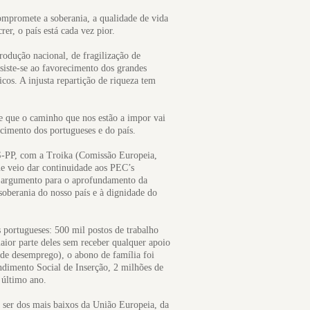
compromete a soberania, a qualidade de vida
er, o país está cada vez pior.
rodução nacional, de fragilização de
siste-se ao favorecimento dos grandes
cos. A injusta repartição de riqueza tem
 e que o caminho que nos estão a impor vai
cimento dos portugueses e do país.
S-PP, com a Troika (Comissão Europeia,
e veio dar continuidade aos PEC’s
o argumento para o aprofundamento da
soberania do nosso país e à dignidade do
s portugueses: 500 mil postos de trabalho
ior parte deles sem receber qualquer apoio
de desemprego), o abono de família foi
endimento Social de Inserção, 2 milhões de
 último ano.
a ser dos mais baixos da União Europeia, da