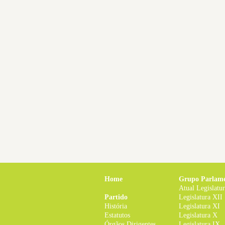
Home
Grupo Parlam
Atual Legislatu
Partido
Legislatura XII
História
Legislatura XI
Estatutos
Legislatura X
Órgãos Dirigentes
Legislatura IX