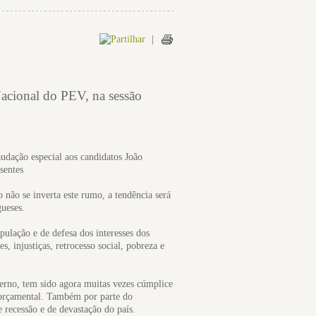
|
acional do PEV, na sessão
udação especial aos candidatos João
sentes
o não se inverta este rumo, a tendência será
gueses.
ulação e de defesa dos interesses dos
, injustiças, retrocesso social, pobreza e
erno, tem sido agora muitas vezes cúmplice
orçamental. Também por parte do
recessão e de devastação do país.