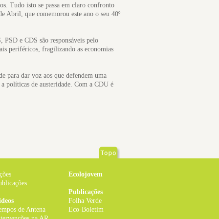
os. Tudo isto se passa em claro confronto
de Abril, que comemorou este ano o seu 40º
PS, PSD e CDS são responsáveis pelo
is periféricos, fragilizando as economias
ade para dar voz aos que defendem uma
 a políticas de austeridade. Com a CDU é
ções
Ecolojovem
ublicações
Publicações
ideos
Folha Verde
empos de Antena
Eco-Boletim
ntervenções na AR