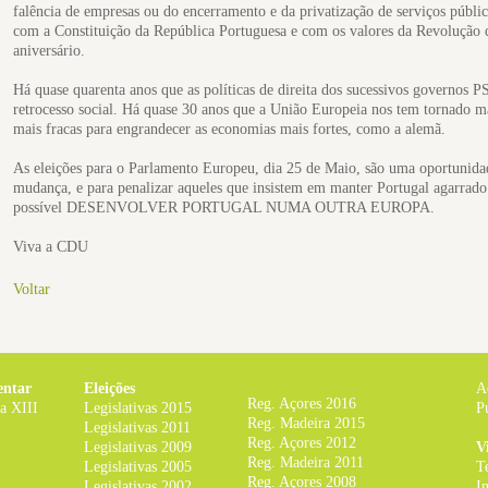
falência de empresas ou do encerramento e da privatização de serviços públic
com a Constituição da República Portuguesa e com os valores da Revolução 
aniversário.
Há quase quarenta anos que as políticas de direita dos sucessivos governos 
retrocesso social. Há quase 30 anos que a União Europeia nos tem tornado ma
mais fracas para engrandecer as economias mais fortes, como a alemã.
As eleições para o Parlamento Europeu, dia 25 de Maio, são uma oportunid
mudança, e para penalizar aqueles que insistem em manter Portugal agarrado
possível DESENVOLVER PORTUGAL NUMA OUTRA EUROPA.
Viva a CDU
Voltar
entar
Eleições
A
Reg. Açores 2016
ra XIII
Legislativas 2015
P
Reg. Madeira 2015
Legislativas 2011
Reg. Açores 2012
Legislativas 2009
V
Reg. Madeira 2011
Legislativas 2005
T
Reg. Açores 2008
Legislativas 2002
I