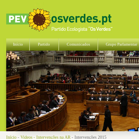
Início
Partido
Comunicados
Grupo Parlamentar
Início
-
Videos - Intervenções na AR
- Intervenções 2015