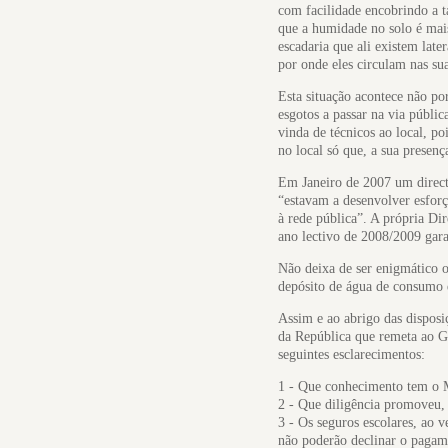
com facilidade encobrindo a 
que a humidade no solo é mais
escadaria que ali existem lat
por onde eles circulam nas sua
Esta situação acontece não po
esgotos a passar na via públic
vinda de técnicos ao local, 
no local só que, a sua presen
Em Janeiro de 2007 um direct
“estavam a desenvolver esforç
à rede pública”. A própria Di
ano lectivo de 2008/2009 gara
Não deixa de ser enigmático o
depósito de água de consumo q
Assim e ao abrigo das disposiç
da República que remeta ao Go
seguintes esclarecimentos:
1 - Que conhecimento tem o M
2 - Que diligência promoveu, 
3 - Os seguros escolares, ao 
não poderão declinar o pagam