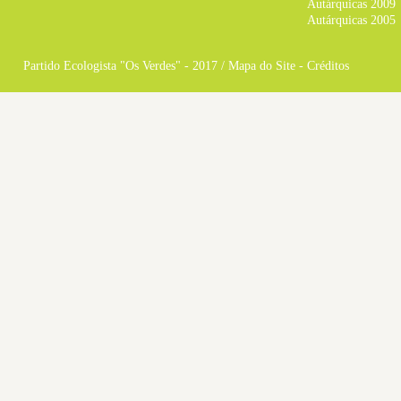
Autárquicas 2009
Autárquicas 2005
Partido Ecologista "Os Verdes" - 2017 /
Mapa do Site
-
Créditos