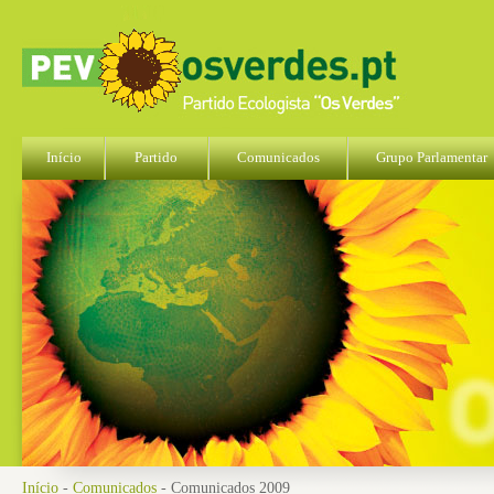
Início
Partido
Comunicados
Grupo Parlamentar
Início
-
Comunicados
- Comunicados 2009