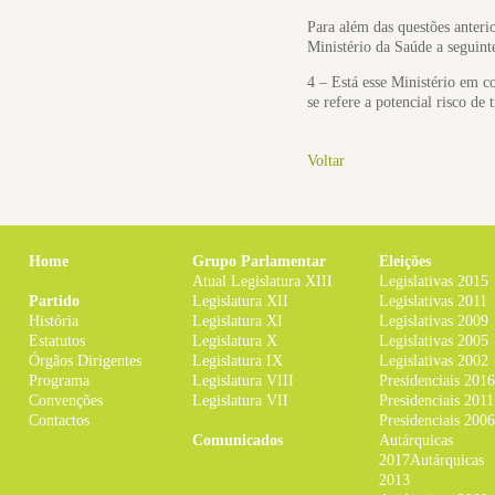
Para além das questões anterio
Ministério da Saúde a seguint
4 – Está esse Ministério em c
se refere a potencial risco de
Voltar
Home
Grupo Parlamentar
Eleições
Atual Legislatura XIII
Legislativas 2015
Partido
Legislatura XII
Legislativas 2011
História
Legislatura XI
Legislativas 2009
Estatutos
Legislatura X
Legislativas 2005
Órgãos Dirigentes
Legislatura IX
Legislativas 2002
Programa
Legislatura VIII
Presidenciais 2016
Convenções
Legislatura VII
Presidenciais 2011
Contactos
Presidenciais 2006
Comunicados
Autárquicas
2017
Autárquicas
2013