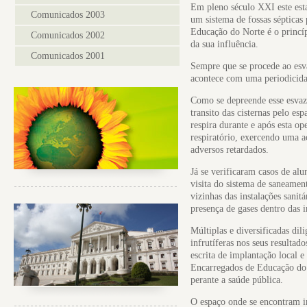
Em pleno século XXI este est
Comunicados 2003
um sistema de fossas sépticas
Educação do Norte é o princíp
Comunicados 2002
da sua influência.
Comunicados 2001
Sempre que se procede ao esva
acontece com uma periodicid
Como se depreende esse esvaz
transito das cisternas pelo es
respira durante e após esta o
respiratório, exercendo uma a
adversos retardados.
Já se verificaram casos de al
visita do sistema de saneame
vizinhas das instalações sanit
presença de gases dentro das i
Múltiplas e diversificadas dil
infrutíferas nos seus resultad
escrita de implantação local e
Encarregados de Educação do 
perante a saúde pública.
O espaço onde se encontram im