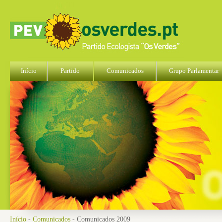
Início
Partido
Comunicados
Grupo Parlamentar
Início
-
Comunicados
- Comunicados 2009