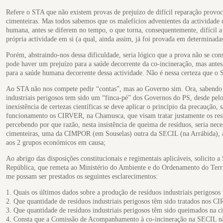
Refere o STA que não existem provas de prejuízo de difícil reparação provo
cimenteiras. Mas todos sabemos que os malefícios advenientes da actividade 
humana, antes se diferem no tempo, o que torna, consequentemente, difícil a r
própria actividade em si (a qual, ainda assim, já foi provada em determinad
Porém, abstraindo-nos dessa dificuldade, seria lógico que a prova não se cons
pode haver um prejuízo para a saúde decorrente da co-incineração, mas antes
para a saúde humana decorrente dessa actividade. Não é nessa certeza que o S
Ao STA não nos compete pedir “contas”, mas ao Governo sim. Ora, sabendo q
industriais perigosos tem sido um “finca-pé” dos Governos do PS, desde pe
inexistência de certezas científicas se deve aplicar o princípio da precaução,
funcionamento os CIRVER, na Chamusca, que visam tratar justamente os resíd
percebendo por que razão, nesta insistência de queima de resíduos, seria nec
cimenteiras, uma da CIMPOR (em Souselas) outra da SECIL (na Arrábida), a
aos 2 grupos económicos em causa;
Ao abrigo das disposições constitucionais e regimentais aplicáveis, solicito 
República, que remeta ao Ministério do Ambiente e do Ordenamento do Terri
me possam ser prestados os seguintes esclarecimentos:
1. Quais os últimos dados sobre a produção de resíduos industriais perigosos 
2. Que quantidade de resíduos industriais perigosos têm sido tratados nos 
3. Que quantidade de resíduos industriais perigosos têm sido queimados na 
4. Consta que a Comissão de Acompanhamento à co-incineração na SECIL n