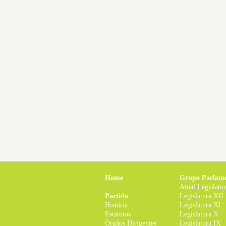
Home
Grupo Parlam
Atual Legislatu
Partido
Legislatura XII
História
Legislatura XI
Estatutos
Legislatura X
Órgãos Dirigentes
Legislatura IX