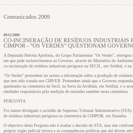
Comunicados 2009
09/12/2009
CO-INCINERAÇÃO DE RESÍDUOS INDUSTRIAIS P
CIMPOR - “OS VERDES” QUESTIONAM GOVERN
A Deputada Heloísa Apolónia, do Grupo Parlamentar “Os Verdes”, entregou 
em que pede esclarecimentos ao Governo, através do Ministério do Ambiente
co-incineração de resíduos industriais perigosos na SECIL, em Setúbal, e 
“Os Verdes” pretendem ter acesso a informação sobre a produção de resíduos i
que tem sido tratada nos CIRVER. Pretendem ainda que o Governo responda 
queimados na cimenteira da Secil, na Serra da Arrábida, em Setúbal, e o a
entidades responsáveis pela medição de emissões também nesta cimenteira.
PERGUNTA:
Foi ontem divulgado o acórdão do Supremo Tribunal Administrativo (STA) q
de resíduos industriais perigosos na cimenteira da CIMPOR, em Souselas.
O objectivo desta Pergunta não é avaliar a decisão do STA, mas sim confront
próprio órgão judicial invoca e as consequências políticas que daí devem advi