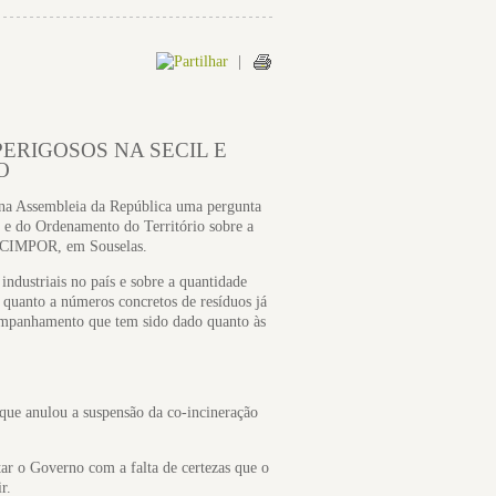
|
ERIGOSOS NA SECIL E
O
na Assembleia da República uma pergunta
 e do Ordenamento do Território sobre a
na CIMPOR, em Souselas.
ndustriais no país e sobre a quantidade
quanto a números concretos de resíduos já
companhamento que tem sido dado quanto às
ue anulou a suspensão da co-incineração
ar o Governo com a falta de certezas que o
r.