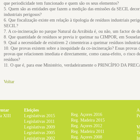
que periodicidade tem funcionado e quem são os seus elementos?
5. Quem são as entidades que fazem a medição das emissões da SECIL decorr
industriais perigosos?
6. Que fiscalização existe em relação à tipologia de resíduos industriais per
SECIL?
7. A co-incineração no parque Natural da Arrábida é, ou não, um factor de d
8. Que quantidade de resíduos se previa ir queimar na CIMPOR, em Sousela
9. Qual a necessidade de existirem 2 cimenteiras a queimar resíduos industri
10. Que provas existem sobre a inoquidade da co-incineração? Essas provas d
provas que relacionem imediata e directamente, como causa-efeito, o risco d
resíduos?
11. O que é, para esse Ministério, verdadeiramente o PRINCÍPIO DA PR
Voltar
entar
Eleições
A
Reg. Açores 2016
ra XIII
Legislativas 2015
P
Reg. Madeira 2015
Legislativas 2011
Reg. Açores 2012
Legislativas 2009
V
Reg. Madeira 2011
Legislativas 2005
T
Reg. Açores 2008
Legislativas 2002
I