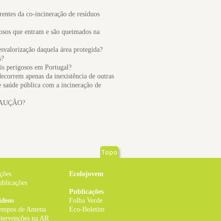
entes da co-incineração de resíduos
igosos que entram e são queimados na
esvalorização daquela área protegida?
s?
ais perigosos em Portugal?
ecorrem apenas da inexistência de outras
e saúde pública com a incineração de
ECAUÇÃO?
ções
Ecolojovem
ublicações
Publicações
ideos
Folha Verde
empos de Antena
Eco-Boletim
ntervenções na AR