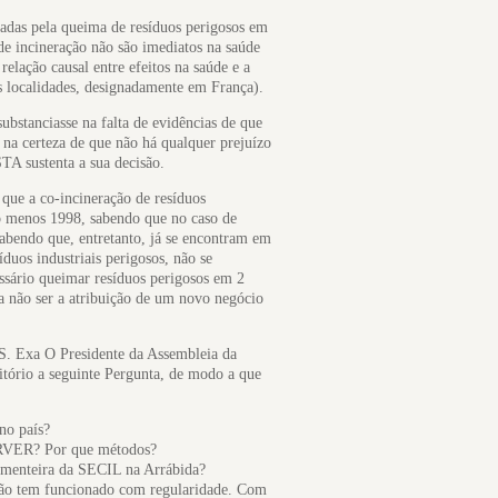
cadas pela queima de resíduos perigosos em
de incineração não são imediatos na saúde
elação causal entre efeitos na saúde e a
as localidades, designadamente em França).
ubstanciasse na falta de evidências de que
 na certeza de que não há qualquer prejuízo
TA sustenta a sua decisão.
ue a co-incineração de resíduos
lo menos 1998, sabendo que no caso de
 sabendo que, entretanto, já se encontram em
uos industriais perigosos, não se
essário queimar resíduos perigosos em 2
 não ser a atribuição de um novo negócio
a S. Exa O Presidente da Assembleia da
tório a seguinte Pergunta, de modo a que
no país?
CIRVER? Por que métodos?
cimenteira da SECIL na Arrábida?
ão tem funcionado com regularidade. Com