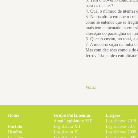
3. Tem o Governo consciência 
para os utentes?
4. Qual o número de utentes q
5. Numa altura em que o comba
como se entende que se fragili
mais tem aumentado as emissõe
alteração do paradigma de mob
6. Quanto custou, no total, a 
7. A modernização da linha do 
Mas com decisões como a de e
ferroviária perde centralidade
Voltar
Home
Grupo Parlamentar
Eleições
Atual Legislatura XIII
Legislativas 2015
Partido
Legislatura XII
Legislativas 2011
História
Legislatura XI
Legislativas 2009
Estatutos
Legislatura X
Legislativas 2005