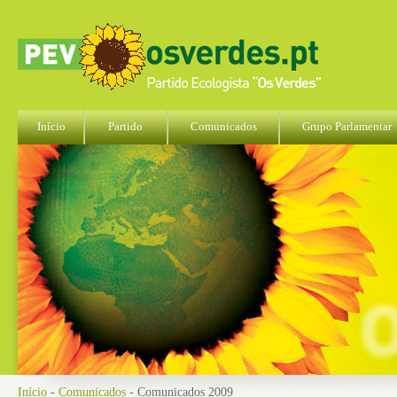
Início
Partido
Comunicados
Grupo Parlamentar
Início
-
Comunicados
- Comunicados 2009