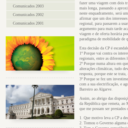
fazer uma viagem com dois tr
Comunicados 2003
mais longa, passando a aproxi
neste enquadramento, será um 
Comunicados 2002
afirmar que um dos interesses
Comunicados 2001
regional, para passarem a usa
argumento para mais tarde aca
viagem e de oferta horária pod
paradigma de mobilidade de qu
Esta decisão da CP é escandal
1º Porque vai contra os intere
regionais, entre as diferentes 
2º Porque numa altura em que 
alterações climáticas, tudo de
resposta, porque este se trat
3º Porque se fez um investime
com a sua electrificação, e a
Barreiro ao Algarve.
Assim, ao abrigo das disposiçõ
da República que remeta, ao 
que me possam ser prestados o
1. Que motivo leva a CP a deci
2. Tomou o Governo alguma dil