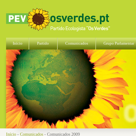
Início
Partido
Comunicados
Grupo Parlamentar
Início
-
Comunicados
- Comunicados 2009