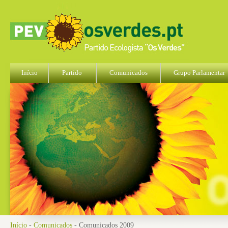
Início
Partido
Comunicados
Grupo Parlamentar
Início
-
Comunicados
- Comunicados 2009